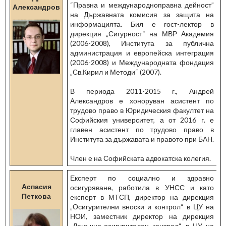
“Правна и международноправна дейност”
Александров
на Държавната комисия за защита на
информацията. Бил е гост-лектор в
дирекция „Сигурност“ на МВР Академия
(2006-2008), Института за публична
администрация и европейска интеграция
(2006-2008) и Международната фондация
„Св.Кирил и Методи“ (2007).
В периода 2011-2015 г., Андрей
Александров е хоноруван асистент по
трудово право в Юридическия факултет на
Софийския университет, а от 2016 г. е
главен асистент по трудово право в
Института за държавата и правото при БАН.
Член е на Софийската адвокатска колегия.
Експерт по социално и здравно
Аспасия
осигуряване, работила в УНСС и като
Петкова
експерт в МТСП, директор на дирекция
„Осигурителни вноски и контрол“ в ЦУ на
НОИ, заместник директор на дирекция
„Данъчно-осигурителен контрол“ в ЦУ на