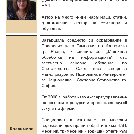
НАП.
Автор на много книги, наръчници, статии,
дългогодишен лектор на семинари и
обучения.
Завършила средното си образование в
Професионална Гимназия по Икономика
гр. Разград - специалност „Машинна
обработка на информацията“ със
застъпено основно обучение по
Счетоводство. След това завършва
магистратура по Икономика в Университет
за Национално и Световно Стопанство, гр.
София.
От 2008 г. работи като експерт управление
на човешките ресурси и предоставя payroll
услуги на фирми.
Специалист в изготвяне на месечни
ведомости, декларация обр.1 и 6 към НАП,
Красимира
месечни, тримесечни и годишни отчети към