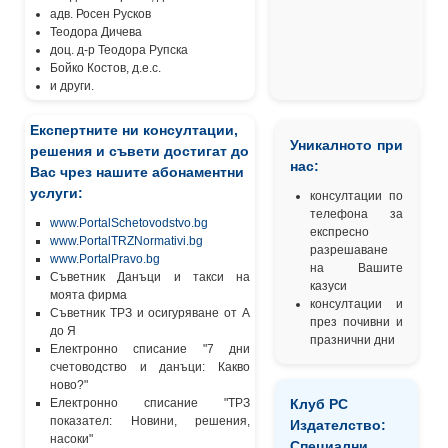
адв. Росен Русков
Теодора Дичева
доц. д-р Теодора Рупска
Бойко Костов, д.е.с.
и други.
Експертните ни консултации,
Уникалното при
решения и съвети достигат до
нас:
Вас чрез нашите абонаментни
услуги:
консултации по
телефона за
www.PortalSchetovodstvo.bg
експресно
www.PortalTRZNormativi.bg
разрешаване
www.PortalPravo.bg
на Вашите
Съветник Данъци и такси на
казуси
моята фирма
консултации и
Съветник ТРЗ и осигуряване от А
през почивни и
до Я
празнични дни
Електронно списание "7 дни
счетоводство и данъци: Какво
ново?"
Електронно списание "ТРЗ
Клуб РС
показател: Новини, решения,
Издателство:
насоки"
Специални