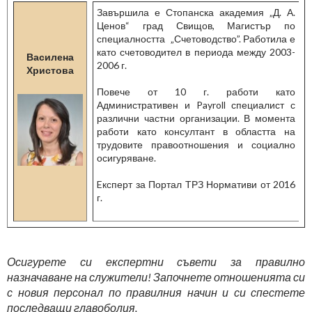
Завършила е Стопанска академия „Д. А.
Ценов“ град Свищов, Магистър по
специалността „Счетоводство”. Работила е
като счетоводител в периода между 2003-
Василена
2006 г.
Христова
Повече от 10 г. работи като
Административен и Payroll специалист с
различни частни организации. В момента
работи като консултант в областта на
трудовите правоотношения и социално
осигуряване.
Eксперт за Портал ТРЗ Нормативи от 2016
г.
Осигурете си експертни съвети за правилно
назначаване на служители! Започнете отношенията си
с новия персонал по правилния начин и си спестете
последващи главоболия.