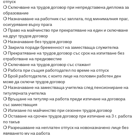
отпуск
❍
Сключване на трудов договор при непредставена диплома за
образование
❍
Назначаване на работник със заплата, под минималния праг,
осигуряване върху прага
❍
Право на майчинство при прекратяване на един и сключване
на друг трудов договор
❍
Назначаване без трудов договор
❍
Закрила поради бременност на заместваща служителка
❍
Прекратяване на трудов договор със срок на изпитване без
отработване на предизвестие
❍
Сключване на трудов договор със стажант
❍
Работа при същия работодател по време на отпуск
❍
Брой работодатели, с които лице на половин работен ден
може да сключи трудов договор
❍
Назначаване на заместваща учителка след пенсиониране на
титулярната учителка
❍
Връщане на титуляр на работа преди изтичане на договора
със заместващия
❍
Излизане по майчинство при сезонен трудов договор
❍
Оставане на срочен трудов договор при изтичане на 3 г. работа
по такъв
❍
Разрешаване на неплатен отпуск на новоназначено лице без
явяването му на работа