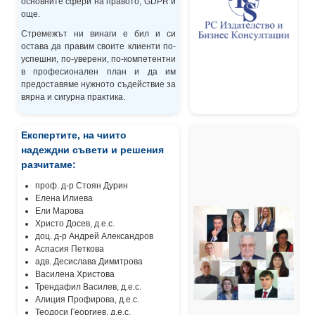
основните сфери на правото, GDPR и
още.
Стремежът ни винаги е бил и си
остава да правим своите клиенти по-
успешни, по-уверени, по-компетентни
в професионален план и да им
предоставяме нужното съдействие за
вярна и сигурна практика.
Експертите, на чиито
надеждни съвети и решения
разчитаме:
проф. д-р Стоян Дурин
Елена Илиева
Ели Марова
Христо Досев, д.е.с.
доц. д-р Андрей Александров
Аспасия Петкова
адв. Десислава Димитрова
Василена Христова
Трендафил Василев, д.е.с.
Алиция Профирова, д.е.с.
Теодоси Георгиев, д.е.с.