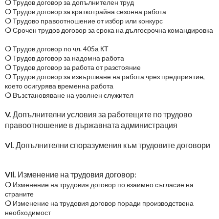
❍
Трудов договор за допълнителен труд
❍
Трудов договор за краткотрайна сезонна работа
❍
Трудово правоотношение от избор или конкурс
❍
Срочен трудов договор за срока на дългосрочна командировка
❍
Трудов договор по чл. 405а КТ
❍
Трудов договор за надомна работа
❍
Трудов договор за работа от разстояние
❍
Трудов договор за извършване на работа чрез предприятие,
което осигурява временна работа
❍
Възстановяване на уволнен служител
V.
Допълнителни условия за работещите по трудово
правоотношение в държавната администрация
VІ.
Допълнителни споразумения към трудовите договори
VIІ.
Изменение на трудовия договор:
❍
Изменение на трудовия договор по взаимно съгласие на
страните
❍
Изменение на трудовия договор поради производствена
необходимост