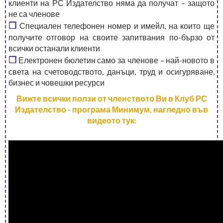
клиенти на РС Издателство няма да получат – защото
не са членове
❒
Специален телефонен номер и имейл, на които ще
получите отговор на своите запитвания по-бързо от
всички останали клиенти
❒
Електронен бюлетин само за членове – най-новото в
света на счетоводството, данъци, труд и осигуряване,
бизнес и човешки ресурси
Вижте всички ползи от членството Ви в Клуб РС
Издателство - програма Минимум, нагледно във
видеото тук: