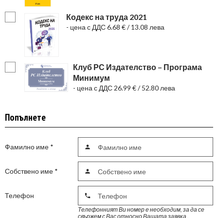
Кодекс на труда 2021
- цена с ДДС 6.68 € / 13.08 лева
Клуб РС Издателство – Програма
Минимум
- цена с ДДС 26.99 € / 52.80 лева
Попълнете
Фамилно име
*

Собствено име
*

Телефон

Телефонният Ви номер е необходим, за да се
свържем с Вас относно Вашата заявка .