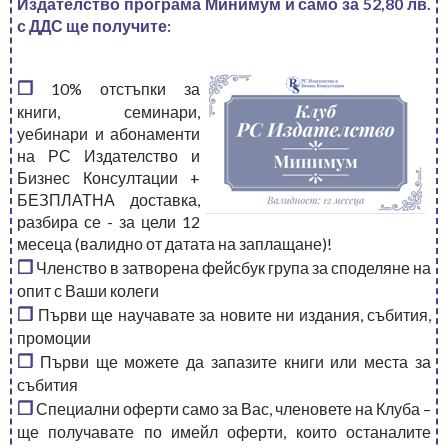
Издателство програма Минимум и само за 52,80 лв.
с ДДС ще получите:
❒
10% отстъпки за
книги, семинари,
уебинари и абонаменти
на РС Издателство и
Бизнес Консултации +
БЕЗПЛАТНА доставка,
разбира се - за цели 12
месеца (валидно от датата на заплащане)!
❒
Членство в затворена фейсбук група за споделяне на
опит с Ваши колеги
❒
Първи ще научавате за новите ни издания, събития,
промоции
❒
Първи ще можете да запазите книги или места за
събития
❒
Специални оферти само за Вас, членовете на Клуба –
ще получавате по имейл оферти, които останалите