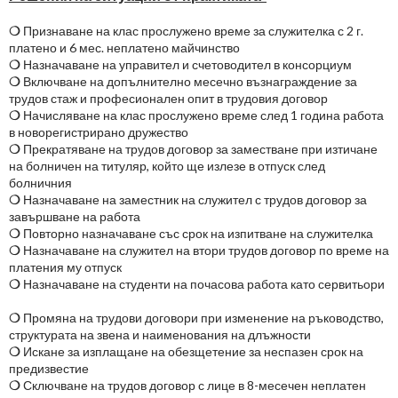
❍
Признаване на клас прослужено време за служителка с 2 г.
платено и 6 мес. неплатено майчинство
❍
Назначаване на управител и счетоводител в консорциум
❍
Включване на допълнително месечно възнаграждение за
трудов стаж и професионален опит в трудовия договор
❍
Начисляване на клас прослужено време след 1 година работа
в новорегистрирано дружество
❍
Прекратяване на трудов договор за заместване при изтичане
на болничен на титуляр, който ще излезе в отпуск след
болничния
❍
Назначаване на заместник на служител с трудов договор за
завършване на работа
❍
Повторно назначаване със срок на изпитване на служителка
❍
Назначаване на служител на втори трудов договор по време на
платения му отпуск
❍
Назначаване на студенти на почасова работа като сервитьори
❍
Промяна на трудови договори при изменение на ръководство,
структурата на звена и наименования на длъжности
❍
Искане за изплащане на обезщетение за неспазен срок на
предизвестие
❍
Сключване на трудов договор с лице в 8-месечен неплатен