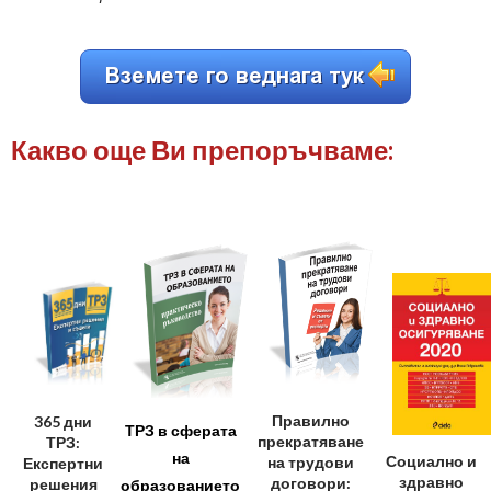
Какво още Ви препоръчваме:
Правилно
365 дни
ТРЗ в сферата
прекратяване
ТРЗ:
на
Социално и
на трудови
Експертни
здравно
договори:
решения
образованието