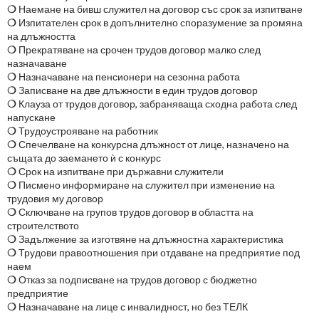
❍
Наемане на бивш служител на договор със срок за изпитване
❍
Изпитателен срок в допълнително споразумение за промяна
на длъжността
❍
Прекратяване на срочен трудов договор малко след
назначаване
❍
Назначаване на пенсионери на сезонна работа
❍
Записване на две длъжности в един трудов договор
❍
Клауза от трудов договор, забраняваща сходна работа след
напускане
❍
Трудоустрояване на работник
❍
Спечелване на конкурсна длъжност от лице, назначено на
същата до заемането ѝ с конкурс
❍
Срок на изпитване при държавни служители
❍
Писмено информиране на служител при изменение на
трудовия му договор
❍
Сключване на групов трудов договор в областта на
строителството
❍
Задължение за изготвяне на длъжностна характеристика
❍
Трудови правоотношения при отдаване на предприятие под
наем
❍
Отказ за подписване на трудов договор с бюджетно
предприятие
❍
Назначаване на лице с инвалидност, но без ТЕЛК