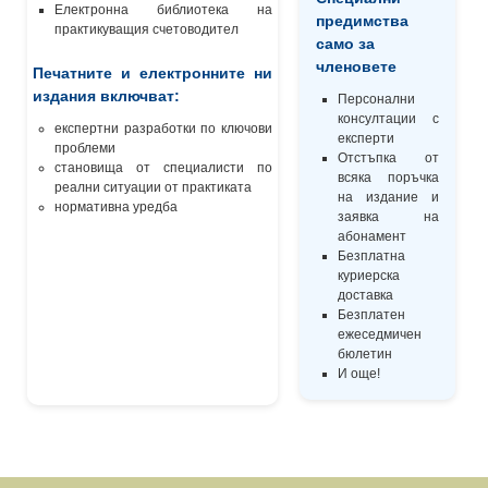
Електронна библиотека на
предимства
практикуващия счетоводител
само за
членовете
Печатните и електронните ни
издания включват:
Персонални
консултации с
експертни разработки по ключови
експерти
проблеми
Отстъпка от
становища от специалисти по
всяка поръчка
реални ситуации от практиката
на издание и
нормативна уредба
заявка на
абонамент
Безплатна
куриерска
доставка
Безплатен
ежеседмичен
бюлетин
И още!