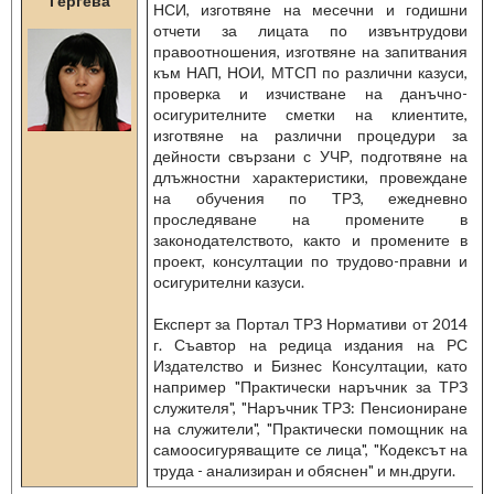
Гергева
НСИ, изготвяне на месечни и годишни
отчети за лицата по извънтрудови
правоотношения, изготвяне на запитвания
към НАП, НОИ, МТСП по различни казуси,
проверка и изчистване на данъчно-
осигурителните сметки на клиентите,
изготвяне на различни процедури за
дейности свързани с УЧР, подготвяне на
длъжностни характеристики, провеждане
на обучения по ТРЗ, ежедневно
проследяване на промените в
законодателството, както и промените в
проект, консултации по трудово-правни и
осигурителни казуси.
Експерт за Портал ТРЗ Нормативи от 2014
г. Съавтор на редица издания на РС
Издателство и Бизнес Консултации, като
например "Практически наръчник за ТРЗ
служителя", "Наръчник ТРЗ: Пенсиониране
на служители", "Практически помощник на
самоосигуряващите се лица", "Кодексът на
труда - анализиран и обяснен" и мн.други.