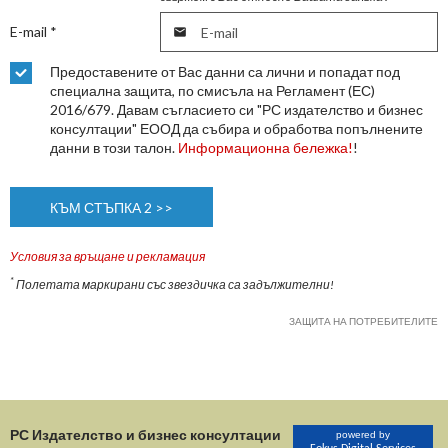
E-mail
*

Предоставените от Вас данни са лични и попадат под
специална защита, по смисъла на Регламент (ЕС)
2016/679. Давам съгласието си "РС издателство и бизнес
консултации" ЕООД да събира и обработва попълнените
данни в този талон.
Информационна бележка!
!
Условия за връщане и рекламация
*
Полетата маркирани със звездичка са задължителни!
ЗАЩИТА НА ПОТРЕБИТЕЛИТЕ
РС Издателство и бизнес консултации
powered by