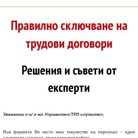
Правилно сключване на
трудови договори
Решения и съвети от
експерти
Уважаеми г-н/ г-жо Управител/ТРЗ-служител,
Във фирмата Ви често има текучество на персонал – едни
служители напускат, други започват работа.