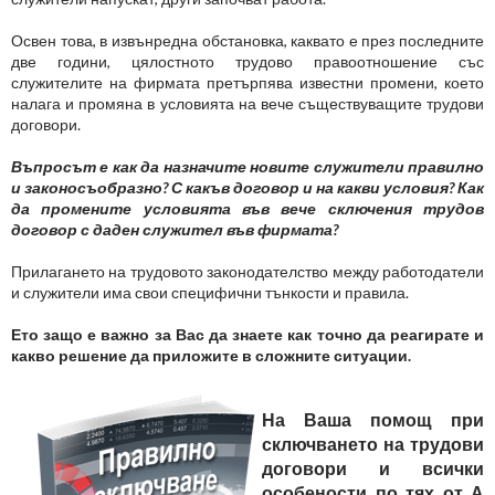
Освен това, в извънредна обстановка, каквато е през последните
две години, цялостното трудово правоотношение със
служителите на фирмата претърпява известни промени, което
налага и промяна в условията на вече съществуващите трудови
договори.
Въпросът е как да назначите новите служители правилно
и законосъобразно? С какъв договор и на какви условия? Как
да промените условията във вече сключения трудов
договор с даден служител във фирмата?
Прилагането на трудовото законодателство между работодатели
и служители има свои специфични тънкости и правила.
Ето защо е важно за Вас да знаете как точно да реагирате и
какво решение да приложите в сложните ситуации.
На Ваша помощ при
сключването на трудови
договори и всички
особености по тях от А